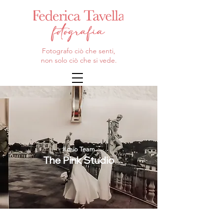
Fotografo ciò che senti,
non solo ciò che si vede.
Il mio Team
The Pink Studio